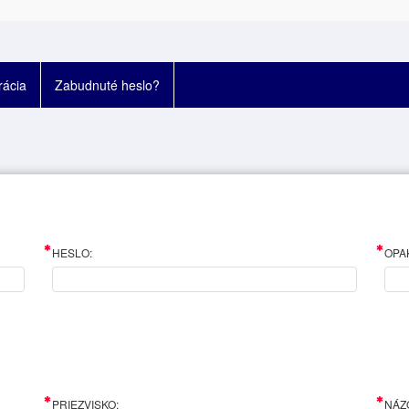
rácia
Zabudnuté heslo?
HESLO:
OPA
PRIEZVISKO:
NÁZO